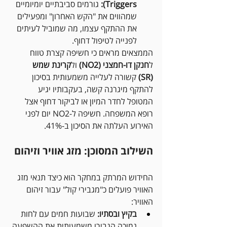
Triggers):
 גורמים סביבתיים יומיומיים 
שמהווים את "הקש האחרון" ומפעילים 
את ההתקף עצמו, מה שמוביל לעיתים 
לפנייה לטיפול דחוף.
הממצאים מראים כי חשיפה קצרת טווח 
ל
חנקן דו-חמצני (NO2)
 ול
קרינת שמש 
(SR)
 קשורה לעלייה משמעותית בסיכון 
להתקף מיגרנה קשה, בעקבותיו יגיע 
המטופל לחדר המיון או לביקור דחוף אצל 
רופא המשפחה. חשיפה ל-NO2 יום לפני 
האירוע העלתה את הסיכון ב-41%.
השילוב המסוכן: מזג אוויר וזיהום
החידוש המרתק במחקר הוא כיצד תנאי מזג 
האוויר פועלים כ"מגבירי קול" עבור זיהום 
האוויר:
בקיץ ובסתיו:
 שבועות חמים עם לחות 
נמוכה הגבירו משמעותית את ההשפעה 