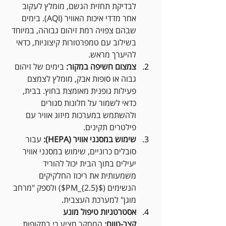
לבדיקת תחזית הגשם, מומלץ לעקוב 
אחר מדדי איכות האוויר (AQI). בימים 
שבהם צפויה רמת זיהום גבוהה, במיוחד 
בשילוב עם טמפרטורות קיצוניות, כדאי 
להיערך מראש.
צמצום חשיפה במקור:
 בימים של זיהום 
גבוה או סופות אבק, מומלץ לצמצם 
פעילות גופנית מאומצת בחוץ. בבית, 
כדאי לשמור על חלונות סגורים 
ולהשתמש במערכות מיזוג אוויר עם 
פילטרים תקינים.
שימוש במסנני אוויר (HEPA):
 עבור 
סובלים כרוניים, שימוש במסנני אוויר 
יעילים בתוך הבית יכול להוריד 
משמעותית את ריכוז החלקיקים 
הנשימים ($PM_{2.5}$) ולספק "מרחב 
מוגן" למערכת העצבית.
אסטרטגיות טיפול מונע 
קצר-טווח:
 המחקר מציע כי בתקופות 