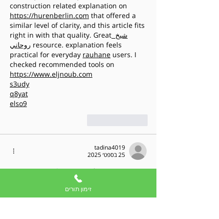
construction related explanation on 
https://hurenberlin.com
 that offered a 
similar level of clarity, and this article fits 
 شيخ 
right in with that quality. Great
 resource. explanation feels 
روحاني
practical for everyday 
rauhane
 users. I 
checked recommended tools on 
https://www.eljnoub.com
s3udy
q8yat
elso9
לייק
להשיב
tadina4019
25 בספט׳ 2025
🌸
Pin-Up Azərbaycan 
– əyləncənin və 
həyəcanın ünvanı!
 🌸
זימון תורים
 “Pin-Up Azərbaycan ilə hər şey daha 
rəngarəng və maraqlıdır! 💃✨ Platforma 