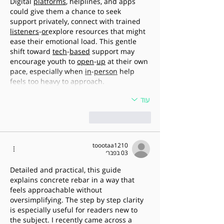
Digital 
platforms
, helplines, and apps 
could give them a chance to seek 
support privately, connect with trained 
listeners
-
or
explore resources that might 
ease their emotional load. This gentle 
shift toward 
tech
-
based
 support may 
encourage youth to 
open
-
up
 at their own 
pace, especially when 
in
-
person
 help 
feels too heavy to approach.
עוד
לייק
להשיב
toootaa1210
03 בפבר׳
Detailed and practical, this guide 
explains concrete rebar in a way that 
feels approachable without 
oversimplifying. The step by step clarity 
is especially useful for readers new to 
the subject. I recently came across a 