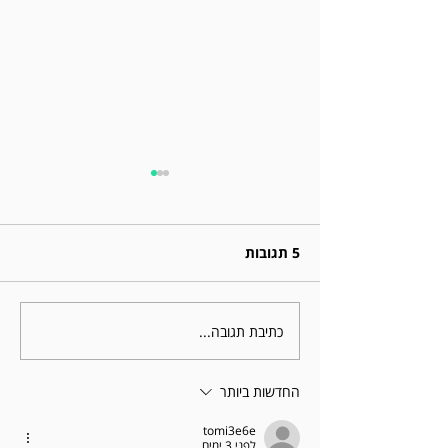
5 תגובות
כתיבת תגובה...
למה כל כך קשה להתאמן
כשיש מיגרנה? (ומה
הפתרון המפתיע)
החדשות ביותר
tomi3e6e
לפני 3 ימים